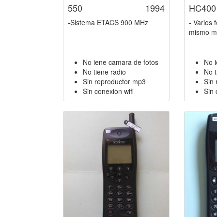
550
1994
HC400
-Sistema ETACS 900 MHz
- Varios 
mismo m
No iene camara de fotos
No 
No tiene radio
No t
Sin reproductor mp3
Sin
Sin conexion wifi
Sin 