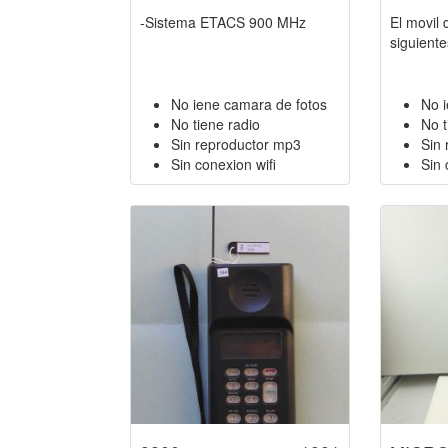
-Sistema ETACS 900 MHz
El movil 
siguiente
No iene camara de fotos
No 
No tiene radio
No t
Sin reproductor mp3
Sin
Sin conexion wifi
Sin 