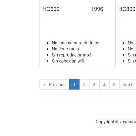
HC600
1996
HC800
.
.
No iene camara de fotos
No 
No tiene radio
No t
Sin reproductor mp3
Sin
Sin conexion wifi
Sin 
(current)
← Previous
1
2
3
4
5
Next 
Copyright © vayamov