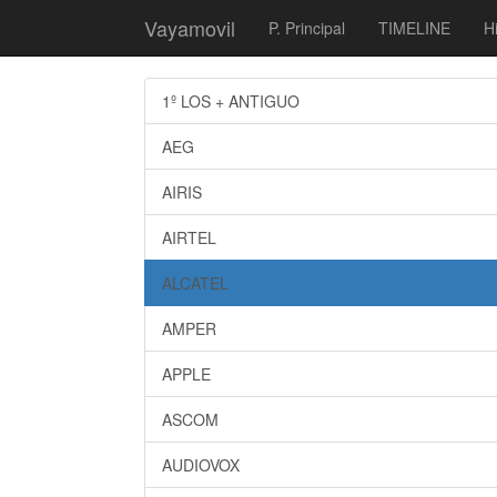
Vayamovil
P. Principal
TIMELINE
Hi
1º LOS + ANTIGUO
AEG
AIRIS
AIRTEL
ALCATEL
AMPER
APPLE
ASCOM
AUDIOVOX