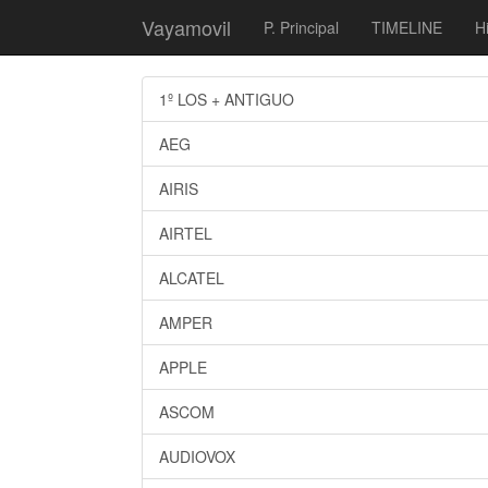
Vayamovil
P. Principal
TIMELINE
Hi
1º LOS + ANTIGUO
AEG
AIRIS
AIRTEL
ALCATEL
AMPER
APPLE
ASCOM
AUDIOVOX