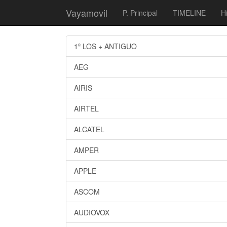
Vayamovil
P. Principal
TIMELINE
Hi
1º LOS + ANTIGUO
AEG
AIRIS
AIRTEL
ALCATEL
AMPER
APPLE
ASCOM
AUDIOVOX