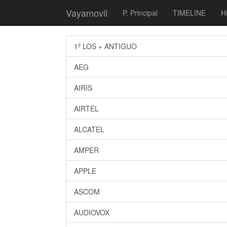
Vayamovil
P. Principal
TIMELINE
Hi
1º LOS + ANTIGUO
AEG
AIRIS
AIRTEL
ALCATEL
AMPER
APPLE
ASCOM
AUDIOVOX