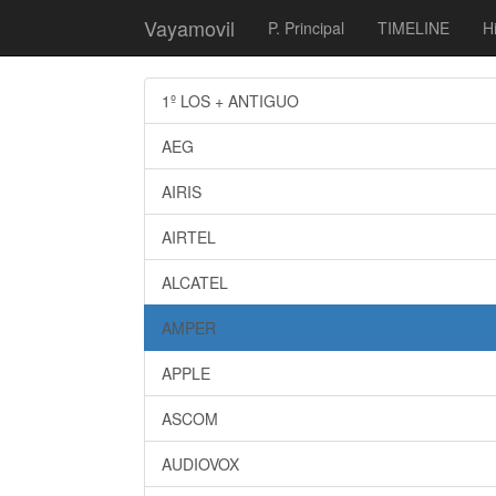
Vayamovil
P. Principal
TIMELINE
Hi
1º LOS + ANTIGUO
AEG
AIRIS
AIRTEL
ALCATEL
AMPER
APPLE
ASCOM
AUDIOVOX