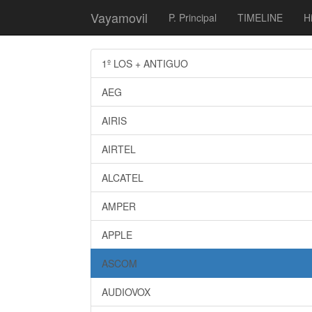
Vayamovil
P. Principal
TIMELINE
Hi
1º LOS + ANTIGUO
AEG
AIRIS
AIRTEL
ALCATEL
AMPER
APPLE
ASCOM
AUDIOVOX