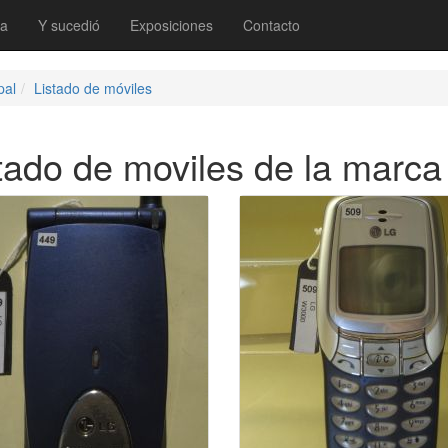
ia
Y sucedió
Exposiciones
Contacto
pal
Listado de móviles
tado de moviles de la marc