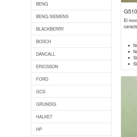
BENQ
G51
BENQ-SIEMENS
El mov
caracte
BLACKBERRY
BOSCH
N
N
DANCALL
S
Si
ERICSSON
FORD
GCS
GRUNDIG
HALKET
HP