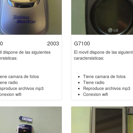
0
2003
G7100
il dispone de las siguientes
El movil dispone de las siguien
rsisticas:
caractersisticas:
iene camara de fotos
Tiene camara de fotos
iene radio
Tiene radio
eproduce archivos mp3
Reproduce archivos mp3
onexion wifi
Conexion wifi