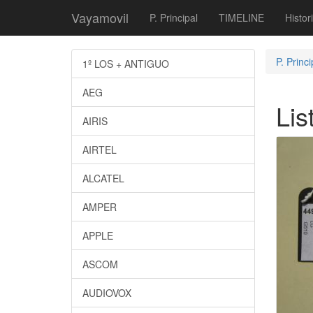
Vayamovil
P. Principal
TIMELINE
Histor
P. Princi
1º LOS + ANTIGUO
AEG
Lis
AIRIS
AIRTEL
ALCATEL
AMPER
APPLE
ASCOM
AUDIOVOX