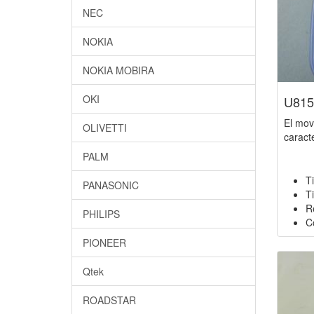
NEC
NOKIA
NOKIA MOBIRA
OKI
U815
El mov
OLIVETTI
caracte
PALM
T
PANASONIC
T
R
PHILIPS
C
PIONEER
Qtek
ROADSTAR