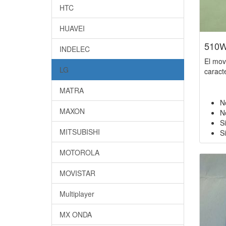
HTC
HUAVEI
510
INDELEC
El mov
LG
caracte
MATRA
N
MAXON
N
S
MITSUBISHI
Si
MOTOROLA
MOVISTAR
Multiplayer
MX ONDA