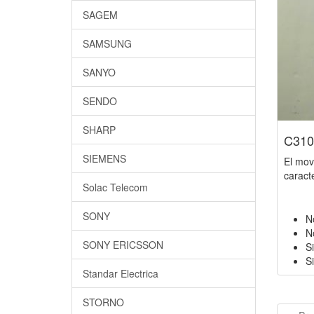
SAGEM
SAMSUNG
SANYO
SENDO
SHARP
C310
SIEMENS
El mov
caracte
Solac Telecom
SONY
N
N
SONY ERICSSON
S
Si
Standar Electrica
STORNO