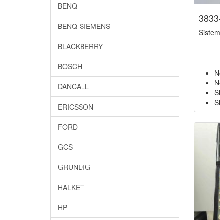
BENQ
3833
BENQ-SIEMENS
Siste
BLACKBERRY
BOSCH
N
N
DANCALL
S
Si
ERICSSON
FORD
GCS
GRUNDIG
HALKET
HP