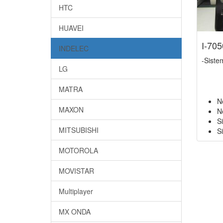
HTC
HUAVEI
I-705
INDELEC
-Sist
LG
MATRA
N
MAXON
N
S
MITSUBISHI
Si
MOTOROLA
MOVISTAR
Multiplayer
MX ONDA