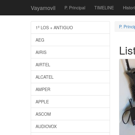
Vayamovil
P. Principal
TIMELINE
Histor
P. Princi
1º LOS + ANTIGUO
AEG
Lis
AIRIS
AIRTEL
ALCATEL
AMPER
APPLE
ASCOM
AUDIOVOX