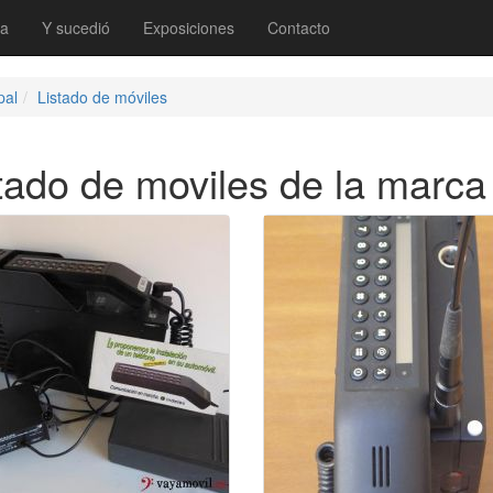
ia
Y sucedió
Exposiciones
Contacto
pal
Listado de móviles
tado de moviles de la mar